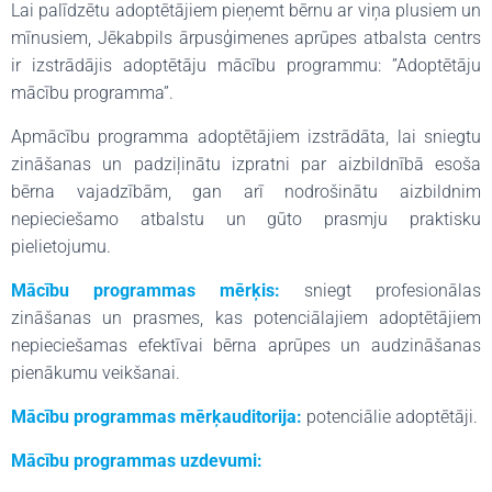
Lai palīdzētu adoptētājiem pieņemt bērnu ar viņa plusiem un
mīnusiem, Jēkabpils ārpusģimenes aprūpes atbalsta centrs
ir izstrādājis adoptētāju mācību programmu: ”Adoptētāju
mācību programma”.
Apmācību programma adoptētājiem izstrādāta, lai sniegtu
zināšanas un padziļinātu izpratni par aizbildnībā esoša
bērna vajadzībām, gan arī nodrošinātu aizbildnim
nepieciešamo atbalstu un gūto prasmju praktisku
pielietojumu.
Mācību programmas mērķis:
sniegt profesionālas
zināšanas un prasmes, kas potenciālajiem adoptētājiem
nepieciešamas efektīvai bērna aprūpes un audzināšanas
pienākumu veikšanai.
Mācību programmas mērķauditorija:
potenciālie adoptētāji.
Mācību programmas uzdevumi: