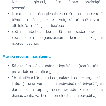
izcelsmes ģimeni, citām bērnam nozīmīgām
personām;
izpratne par drošas piesaistes nozīmi un prasme radīt
bērnam drošu ģimenisku vidi, kā arī spēja veidot
atbilstošas mūžilgas attiecības;
spēja darboties komandā un sadarboties ar
speciālistiem, organizācijam bērna labklājības
nodrošināšanai.
Mācību programmas ilgums:
56 akadēmiskās stundas adoptētājiem (teorētiskās un
praktiskās nodarbības);
16 akadēmiskās stundas (prakse, kas tiek organizēta
katrai ģimenei vai personai individuāli kā brīvprātīgais
darbs bērnu ārpusģimenes iestādē, krīzes centrā,
dienas centrā vai bērnu nometnē trenera pavadībā).