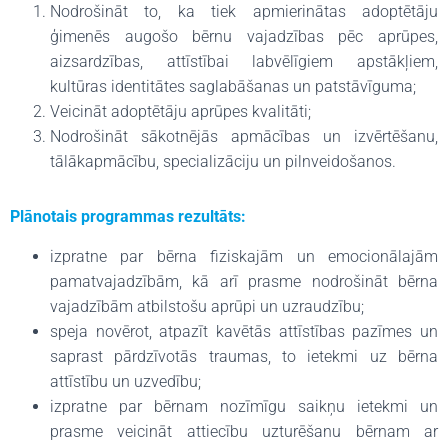
Nodrošināt to, ka tiek apmierinātas adoptētāju
ģimenēs augošo bērnu vajadzības pēc aprūpes,
aizsardzības, attīstībai labvēlīgiem apstākļiem,
kultūras identitātes saglabāšanas un patstāvīguma;
Veicināt adoptētāju aprūpes kvalitāti;
Nodrošināt sākotnējās apmācības un izvērtēšanu,
tālākapmācību, specializāciju un pilnveidošanos.
Plānotais programmas rezultāts:
izpratne par bērna fiziskajām un emocionālajām
pamatvajadzībām, kā arī prasme nodrošināt bērna
vajadzībām atbilstošu aprūpi un uzraudzību;
speja novērot, atpazīt kavētās attīstības pazīmes un
saprast pārdzīvotās traumas, to ietekmi uz bērna
attīstību un uzvedību;
izpratne par bērnam nozīmīgu saikņu ietekmi un
prasme veicināt attiecību uzturēšanu bērnam ar