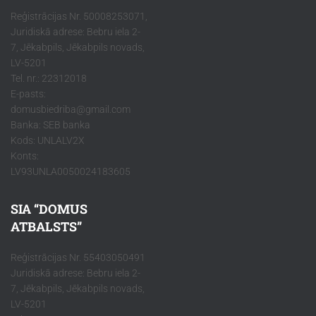
Reģistrācijas Nr. 50008253071,
Juridiskā adrese: Bebru iela 2-
7, Jēkabpils, Jēkabpils novads,
LV-5201
Tel. nr.: 22312018
E-pasts:
domusbiedriba@gmail.com
Banka: SEB banka
Kods: UNLALV2X
Konts:
LV93UNLA0050024183605
SIA “DOMUS
ATBALSTS”
Reģistrācijas Nr. 55403050491
Juridiskā adrese: Bebru iela 2-
7, Jēkabpils, Jēkabpils novads,
LV-5201