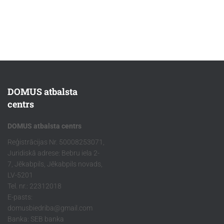
DOMUS atbalsta
centrs
DOMUS atbalsta centrs
Reģistrācijas Nr. 50008253071,
Juridiskā adrese: Bebru iela 2-
7, Jēkabpils, Jēkabpils novads,
LV-5201
Tel. nr.: 22312018
E-pasts:
domusbiedriba@gmail.com
Banka: SEB banka