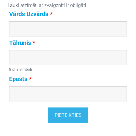
Lauki atzīmēti ar zvaigznīti ir obligāti
Vārds Uzvārds
*
Tālrunis
*
8 of 8 Simboli
Epasts
*