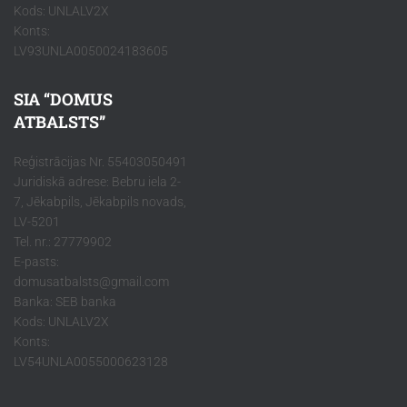
Kods: UNLALV2X
Konts:
LV93UNLA0050024183605
SIA “DOMUS
ATBALSTS”
Reģistrācijas Nr. 55403050491
Juridiskā adrese: Bebru iela 2-
7, Jēkabpils, Jēkabpils novads,
LV-5201
Tel. nr.: 27779902
E-pasts:
domusatbalsts@gmail.com
Banka: SEB banka
Kods: UNLALV2X
Konts:
LV54UNLA0055000623128