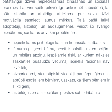
patstāvīgai dzīvei nepieciešamās zināšanas un sociālās
prasmes. Lai viņi spētu pilnvērtīgi funkcionēt sabiedrībā, lai
būtu stabila un atbildīga attieksme pret savu dzīvi,
motivācija sasniegt jaunus mērķus. Tajā pašā laikā
adoptētāji, aizbildņi un audžuģimenes, veicot šo svarīgo
pienākumu, saskaras ar virkni problēmām:
nepietiekams psiholoģiskais un finansiālais atbalsts;
lēmums pieņemt bērnu, nereti ir balstīts uz emocijām
un misijas apziņu. Iespējamie riski, ar kuriem nāksies
saskarties pusaudžu vecumā, iepriekš racionāli nav
izvērtēti;
aizspriedumi, stereotipiski viedokļi par ārpusģimenes
aprūpē esošajiem bērniem, uzskats, ka šiem bērniem ir
slikti gēni;
aizbildņu zemais sociālais prestižs sabiedrībā u.c.