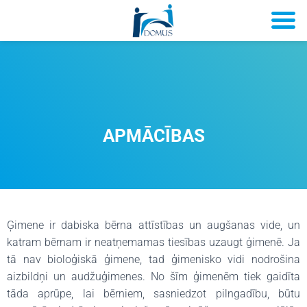
APMĀCĪBAS
Ģimene ir dabiska bērna attīstības un augšanas vide, un
katram bērnam ir neatņemamas tiesības uzaugt ģimenē. Ja
tā nav bioloģiskā ģimene, tad ģimenisko vidi nodrošina
aizbildņi un audžuģimenes. No šīm ģimenēm tiek gaidīta
tāda aprūpe, lai bērniem, sasniedzot pilngadību, būtu