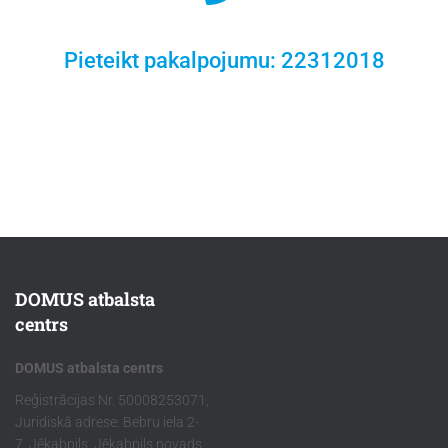
Pieteikt pakalpojumu: 22312018
DOMUS atbalsta
centrs
DOMUS atbalsta centrs
Reģistrācijas Nr. 50008253071,
Juridiskā adrese: Bebru iela 2-
7, Jēkabpils, Jēkabpils novads,