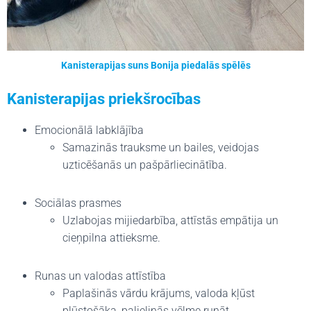
Kanisterapijas suns Bonija piedalās spēlēs
Kanisterapijas priekšrocības
Emocionālā labklājība
Samazinās trauksme un bailes, veidojas
uzticēšanās un pašpārliecinātība.
Sociālas prasmes
Uzlabojas mijiedarbība, attīstās empātija un
cieņpilna attieksme.
Runas un valodas attīstība
Paplašinās vārdu krājums, valoda kļūst
plūstošāka, palielinās vēlme runāt.