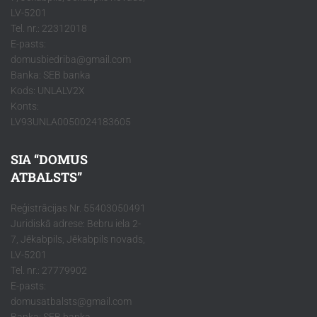
LV-5201
Tel. nr.: 22312018
E-pasts:
domusbiedriba@gmail.com
Banka: SEB banka
Kods: UNLALV2X
Konts:
LV93UNLA0050024183605
SIA “DOMUS
ATBALSTS”
Reģistrācijas Nr. 55403050491
Juridiskā adrese: Bebru iela 2-
7, Jēkabpils, Jēkabpils novads,
LV-5201
Tel. nr.: 27779902
E-pasts:
domusatbalsts@gmail.com