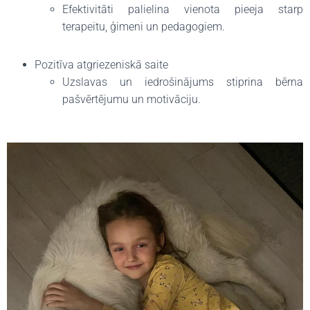
Efektivitāti palielina vienota pieeja starp
terapeitu, ģimeni un pedagogiem.
Pozitīva atgriezeniskā saite
Uzslavas un iedrošinājums stiprina bērna
pašvērtējumu un motivāciju.