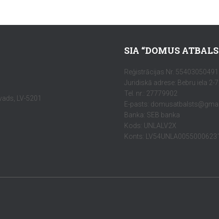
SIA “DOMUS ATBALS
Reģistrācijas Nr. 55403050491
Juridiskā adrese: Bebru iela 2-
Tel. nr.: 27779902
ovads, LV-5201
E-pasts: domusatbalsts@gma
Banka: SEB banka
Kods: UNLALV2X
Konts: LV54UNLA0055000623