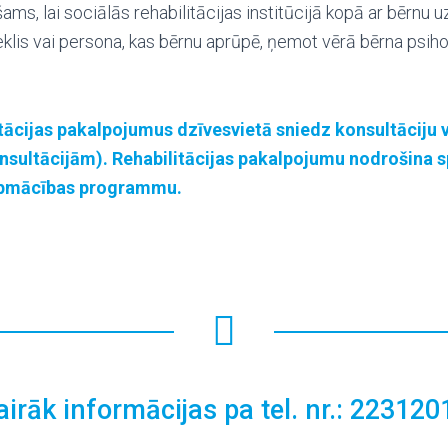
ams, lai sociālās rehabilitācijas institūcijā kopā ar bērnu u
klis vai persona, kas bērnu aprūpē, ņemot vērā bērna psiho
tācijas pakalpojumus dzīvesvietā sniedz konsultāciju v
nsultācijām). Rehabilitācijas pakalpojumu nodrošina sp
apmācības programmu.
airāk informācijas pa tel. nr.: 223120