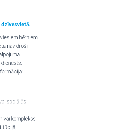
 dzīvesvietā.
 viesiem bērniem,
tā nav droši,
kalpojuma
 dienests,
nformācija:
vai sociālās
ām vai komplekss
itūcijā;