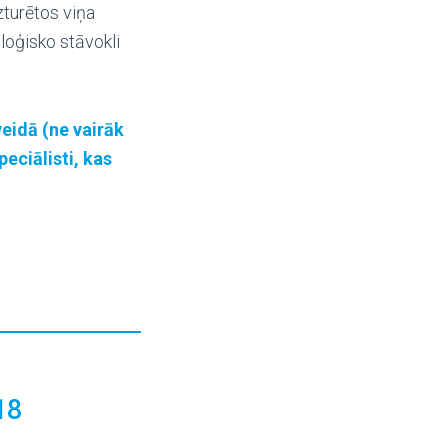
zturētos viņa
loģisko stāvokli
eidā (ne vairāk
eciālisti, kas
18