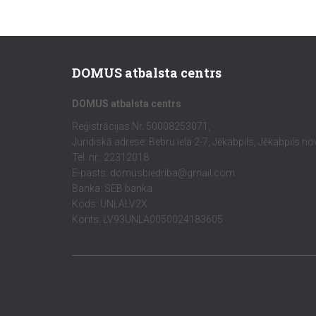
DOMUS atbalsta centrs
DOMUS atbalsta centrs
Reģistrācijas Nr. 50008253071,
Juridiskā adrese: Bebru iela 2-7, Jēkabpils, Jēkabpils n
Tel. nr.: 22312018
E-pasts: domusbiedriba@gmail.com
Banka: SEB banka
Kods: UNLALV2X
Konts: LV93UNLA0050024183605