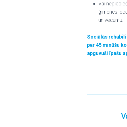
Vai nepiecieš
ģimenes loce
un vecumu.
Sociālās rehabili
par 45 minūšu ko
apguvuši īpašu 
V