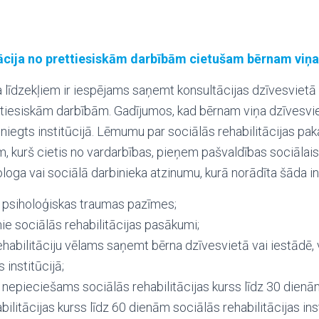
tācija no prettiesiskām darbībām cietušam bērnam viņa
 līdzekļiem ir iespējams saņemt konsultācijas dzīvesvietā
ttiesiskām darbībām. Gadījumos, kad bērnam viņa dzīvesvie
niegts institūcijā. Lēmumu par sociālās rehabilitācijas pa
, kurš cietis no vardarbības, pieņem pašvaldības sociālais
ologa vai sociālā darbinieka atzinumu, kurā norādīta šāda i
r psiholoģiskas traumas pazīmes;
e sociālās rehabilitācijas pasākumi;
ehabilitāciju vēlams saņemt bērna dzīvesvietā vai iestādē, 
s institūcijā;
r nepieciešams sociālās rehabilitācijas kurss līdz 30 dien
bilitācijas kurss līdz 60 dienām sociālās rehabilitācijas inst