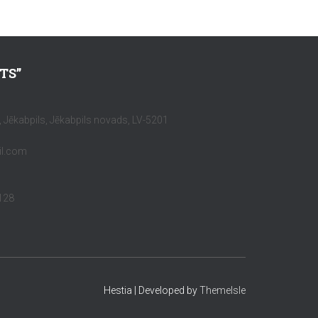
TS”
7, Jēkabpils, Jēkabpils novads, LV-5201
il.com
128
Hestia | Developed by
ThemeIsle