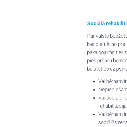
Sociālā rehabili
Par valsts budžeta
kas cietuši no pre
pakalpojums tiek s
piešķiršanu bērnam
balstoties uz psih
Vai bērnam i
Nepieciešami
Vai sociālo r
rehabilitācija
Vai bērnam i
sociālās reha