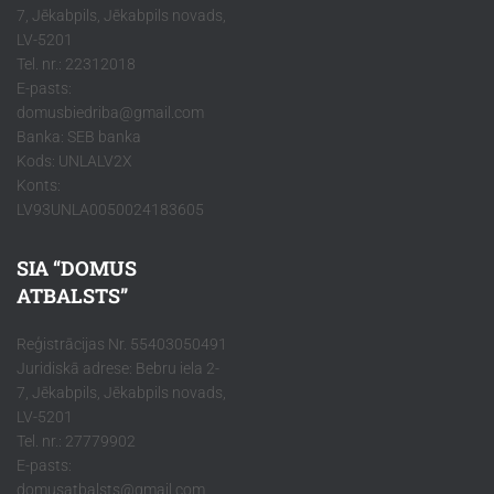
7, Jēkabpils, Jēkabpils novads,
LV-5201
Tel. nr.: 22312018
E-pasts:
domusbiedriba@gmail.com
Banka: SEB banka
Kods: UNLALV2X
Konts:
LV93UNLA0050024183605
SIA “DOMUS
ATBALSTS”
Reģistrācijas Nr. 55403050491
Juridiskā adrese: Bebru iela 2-
7, Jēkabpils, Jēkabpils novads,
LV-5201
Tel. nr.: 27779902
E-pasts:
domusatbalsts@gmail.com