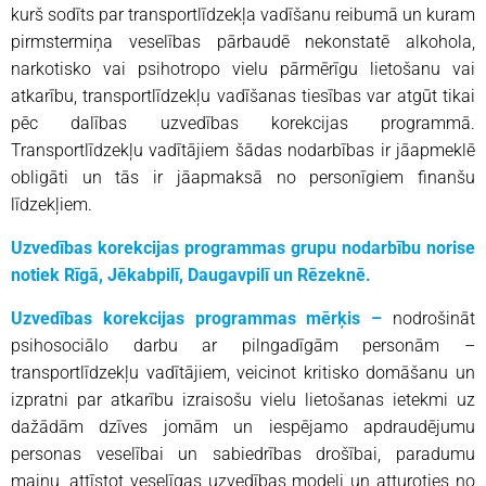
kurš sodīts par transportlīdzekļa vadīšanu reibumā un kuram
pirmstermiņa veselības pārbaudē nekonstatē alkohola,
narkotisko vai psihotropo vielu pārmērīgu lietošanu vai
atkarību, transportlīdzekļu vadīšanas tiesības var atgūt tikai
pēc dalības uzvedības korekcijas programmā.
Transportlīdzekļu vadītājiem šādas nodarbības ir jāapmeklē
obligāti un tās ir jāapmaksā no personīgiem finanšu
līdzekļiem.
Uzvedības korekcijas programmas grupu nodarbību norise
notiek Rīgā, Jēkabpilī, Daugavpilī un Rēzeknē.
Uzvedības korekcijas programmas mērķis –
nodrošināt
psihosociālo darbu ar pilngadīgām personām –
transportlīdzekļu vadītājiem, veicinot kritisko domāšanu un
izpratni par atkarību izraisošu vielu lietošanas ietekmi uz
dažādām dzīves jomām un iespējamo apdraudējumu
personas veselībai un sabiedrības drošībai, paradumu
maiņu, attīstot veselīgas uzvedības modeli un atturoties no