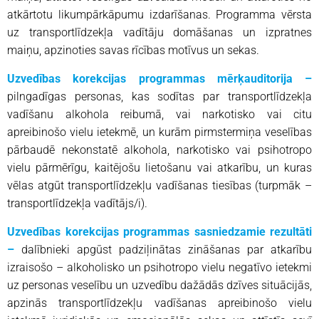
atkārtotu likumpārkāpumu izdarīšanas. Programma vērsta
uz transportlīdzekļa vadītāju domāšanas un izpratnes
maiņu, apzinoties savas rīcības motīvus un sekas.
Uzvedības korekcijas programmas mērķauditorija –
pilngadīgas personas, kas sodītas par transportlīdzekļa
vadīšanu alkohola reibumā, vai narkotisko vai citu
apreibinošo vielu ietekmē, un kurām pirmstermiņa veselības
pārbaudē nekonstatē alkohola, narkotisko vai psihotropo
vielu pārmērīgu, kaitējošu lietošanu vai atkarību, un kuras
vēlas atgūt transportlīdzekļu vadīšanas tiesības (turpmāk –
transportlīdzekļa vadītājs/i).
Uzvedības korekcijas programmas sasniedzamie rezultāti
–
dalībnieki apgūst padziļinātas zināšanas par atkarību
izraisošo – alkoholisko un psihotropo vielu negatīvo ietekmi
uz personas veselību un uzvedību dažādās dzīves situācijās,
apzinās transportlīdzekļu vadīšanas apreibinošo vielu