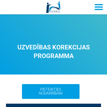
UZVEDĪBAS KOREKCIJAS
PROGRAMMA
PIETEIKTIES
NODARBĪBĀM