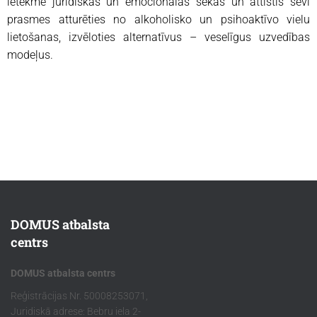
ietekmē juridiskās un emocionālās sekas un attīstīs sevī
prasmes atturēties no alkoholisko un psihoaktīvo vielu
lietošanas, izvēloties alternatīvus – veselīgus uzvedības
modeļus.
DOMUS atbalsta
centrs
DOMUS atbalsta centrs
Reģistrācijas Nr. 50008253071,
Juridiskā adrese: Bebru iela 2-