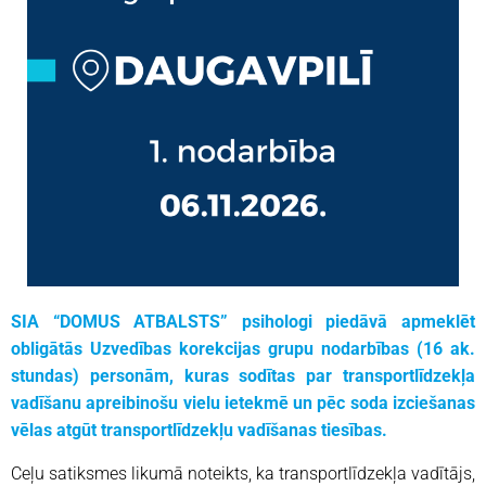
SIA “DOMUS ATBALSTS” psihologi piedāvā apmeklēt
obligātās Uzvedības korekcijas grupu nodarbības (16 ak.
stundas) personām, kuras sodītas par transportlīdzekļa
vadīšanu apreibinošu vielu ietekmē un pēc soda izciešanas
vēlas atgūt transportlīdzekļu vadīšanas tiesības.
Ceļu satiksmes likumā noteikts, ka transportlīdzekļa vadītājs,