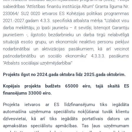
sabiedrības “Attīstības finanšu institūcija Altum” Granta līguma Nr.
233064/ SU2 0020 ietvaros ES Kohēzijas politikas programmas
2021.-2027.gadam 4.3.3. specifiskā atbalsta mērķa “Uzlabot visu
darba meklētāju, jo īpaši jauniešu – it sevišķi, īstenojot Garantiju
jauniešiem -, ilgstošo bezdarbnieku un darba tirgū nelabvēlīgā
situācijā esošo grupu, un ekonomiski neaktīvo personu piekļuvi
nodarbinātībai un aktivizācijas pasākumiem, kā arī veicinot
pašnodarbinātību un sociālo ekonomiku” 4.3.3.3. pasākums
“Atbalsts sociālajai uzņēmējdarbībai”
Projekts ilgst no 2024.gada oktobra līdz 2025.gada oktobrim.
Kopējais projekta budžets 65000 eiro, tajā skaitā ES
finansējums 33000 eiro.
Projekta ietvaros ar ES līdzfinansējumu tiks iegādāta
automašīna uzņēmuma speciālistu nokļūšanai tuvāk klientu
dzīvesvietai, kā arī tiks iegādāts portatīvais dators un
apmaksātas speciālistu apmācības. Tas ļaus uzņēmumam