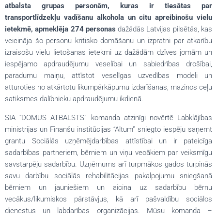
atbalsta grupas personām, kuras ir tiesātas par
transportlīdzekļu vadīšanu alkohola un citu apreibinošu vielu
ietekmē, apmeklēja 274 personas
dažādās Latvijas pilsētās, kas
veicināja šo personu kritisko domāšanu un izpratni par atkarību
izraisošu vielu lietošanas ietekmi uz dažādām dzīves jomām un
iespējamo apdraudējumu veselībai un sabiedrības drošībai,
paradumu maiņu, attīstot veselīgas uzvedības modeli un
atturoties no atkārtotu likumpārkāpumu izdarīšanas, mazinos ceļu
satiksmes dalībnieku apdraudējumu ikdienā.
SIA “DOMUS ATBALSTS” komanda atzinīgi novērtē Labklājības
ministrijas un Finanšu institūcijas “Altum” sniegto iespēju saņemt
grantu Sociālās uzņēmējdarbības attīstībai un ir pateicīga
sadarbības partneriem, bērniem un viņu vecākiem par veiksmīgu
savstarpēju sadarbību. Uzņēmums arī turpmākos gados turpinās
savu darbību sociālās rehabilitācijas pakalpojumu sniegšanā
bērniem un jauniešiem un aicina uz sadarbību bērnu
vecākus/likumiskos pārstāvjus, kā arī pašvaldību sociālos
dienestus un labdarības organizācijas. Mūsu komanda –