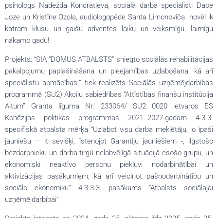
psihologs Nadežda Kondratjeva, sociālā darba speciālisti Dace
Joze un Kristīne Ozola, audiologopēde Santa Limonoviča novēl ik
katram klusu un gaišu adventes laiku un veiksmīgu, laimīgu
nākamo gadu!
Projekts: “SIA “DOMUS ATBALSTS” sniegto sociālās rehabilitācijas
pakalpojumu paplašināšana un pieejamības uzlabošana, kā arī
speciālistu apmācības.” tiek realizēts Sociālās uzņēmējdarbības
programmā (SU2) Akciju sabiedrības “Attīstības finanšu institūcija
Altum” Granta līguma Nr. 233064/ SU2 0020 ietvaros ES
Kohēzijas politikas programmas 2021.-2027.gadam 4.3.3.
specifiskā atbalsta mērķa “Uzlabot visu darba meklētāju, jo īpaši
jauniešu – it sevišķi, īstenojot Garantiju jauniešiem -, ilgstošo
bezdarbnieku un darba tirgū nelabvēlīgā situācijā esošo grupu, un
ekonomiski neaktīvo personu piekļuvi nodarbinātībai un
aktivizācijas pasākumiem, kā arī veicinot pašnodarbinātību un
sociālo ekonomiku” 4.3.3.3. pasākums “Atbalsts sociālajai
uzņēmējdarbībai”