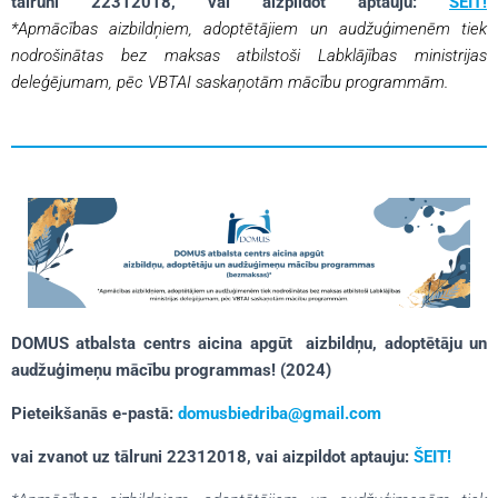
tālruni 22312018, vai aizpildot aptauju:
ŠEIT!
*Apmācības
aizbildņiem, adoptētājiem un audžuģimenēm tiek
nodrošinātas bez maksas atbilstoši Labklājības ministrijas
deleģējumam, pēc VBTAI saskaņotām mācību programmām.
DOMUS atbalsta centrs aicina apgūt aizbildņu, adoptētāju un
audžuģimeņu mācību programmas! (2024)
Pieteikšanās e-pastā:
domusbiedriba@gmail.com
vai zvanot uz tālruni 22312018, vai aizpildot aptauju:
ŠEIT!