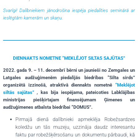
Svarīgi! Dalībniekiem jānodrošina iespēja piedalīties seminārā ar
ieslēgtām kamerām un skaņu.
DIENNAKTS NOMETNE “MEKLĒJOT SILTAS SAJŪTAS”
2022. gada 9. – 11. decembrī bērni un jaunieši no Zemgales un
Latgales audžuģimenēm piedalījās biedrības “Silta sirds”
organizētā izzinošā, atraktīvā diennakts nometnē
“Meklējot
siltās sajūtas”
, kas bija iespējama, pateicoties Labklājības
ministrijas piešķirtajam finansējumam Ģimenes un
audžuģimenes atbalsta biedrībai “DOMUS”.
Pirmajā dienā dalībnieki apmeklēja Robežsardzes
koledžu un tās muzeju, uzzināja daudz interesantu
faktu par robežšķērsošanu un dokumentu pārbaudi, kā