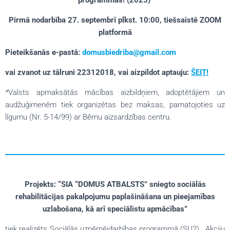
programmas!
(2025)
Pirmā nodarbība 27. septembrī plkst. 10:00, tiešsaistē ZOOM
platformā
Pieteikšanās e-pastā:
domusbiedriba@gmail.com
vai zvanot uz tālruni 22312018, vai aizpildot aptauju:
ŠEIT!
*
Valsts apmaksātās mācības aizbildņiem, adoptētājiem un
audžuģimenēm tiek organizētas bez maksas, pamatojoties uz
līgumu (Nr. 5-14/99)
ar Bērnu aizsardzības centru.
Projekts: “SIA “DOMUS ATBALSTS” sniegto sociālās
rehabilitācijas pakalpojumu paplašināšana un pieejamības
uzlabošana, kā arī speciālistu apmācības”
tiek realizēts
Sociālās uzņēmējdarbības programmā (SU2), Akciju