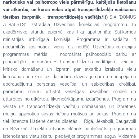
narkotisko vai psihotropo vielu pārmērīgu, kaitējošu lietošanu
vai atkarību, un kuras vēlas atgūt transportlīdzekļu vadīšanas
tiesības (turpmāk – transportlīdzekļa vadītājs/i))
SIA “DOMUS
ATBALSTS” izstrādāja Uzvedības korekcijas programmu 16
akadēmisko stundu apjomā, kas tika apstiprināta Satiksmes
ministrijas atbildīgajā komisijā. Programma ir sadalīta 4
nodarbībās, kas notiek vienu reizi nedēļā. Uzvedības korekcijas
programmas mērķis – nodrošināt psihosociālo darbu ar
pilngadīgām personām – transportlīdzekļu vadītājiem, veicinot
kritisko domāšanu un izpratni par atkarību izraisošu vielu
lietošanas ietekmi uz dažādām dzīves jomām un iespējamo
apdraudējumu personas veselībai un sabiedrības drošībai,
paradumu maiņu, attīstot veselīgas uzvedības modeli un
atturoties no atkārtotu likumpārkāpumu izdarīšanas. Programma
vērsta uz transportlīdzekļa vadītāju domāšanas un izpratnes
maiņu, apzinoties savas rīcības motīvus un sekas. Programma
tiek īstenota klātienē četrās pilsētās – Rīgā, Jēkabpilī, Daugavpilī
un Rēzeknē. Projekta ietvaros plānots paplašināts programmas
īstenošanas vietu skaitu, piedāvājot programmas apguvi Vidzemē