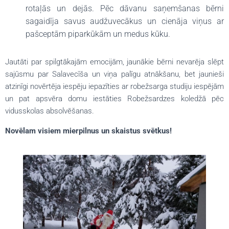
rotaļās un dejās. Pēc dāvanu saņemšanas bērni
sagaidīja savus audžuvecākus un cienāja viņus ar
pašceptām piparkūkām un medus kūku.
Jautāti par spilgtākajām emocijām, jaunākie bērni nevarēja slēpt
sajūsmu par Salavecīša un viņa palīgu atnākšanu, bet jaunieši
atzinīgi novērtēja iespēju iepazīties ar robežsarga studiju iespējām
un pat apsvēra domu iestāties Robežsardzes koledžā pēc
vidusskolas absolvēšanas.
Novēlam visiem mierpilnus un skaistus svētkus!