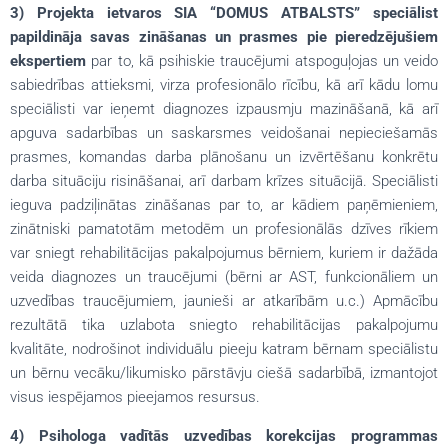
3) Projekta ietvaros SIA “DOMUS ATBALSTS” speciālist
papildināja savas zināšanas un prasmes pie pieredzējušiem
ekspertiem
par to, kā psihiskie traucējumi atspoguļojas un veido
sabiedrības attieksmi, virza profesionālo rīcību, kā arī kādu lomu
speciālisti var ieņemt diagnozes izpausmju mazināšanā, kā arī
apguva sadarbības un saskarsmes veidošanai nepieciešamās
prasmes, komandas darba plānošanu un izvērtēšanu konkrētu
darba situāciju risināšanai, arī darbam krīzes situācijā. Speciālisti
ieguva padziļinātas zināšanas par to, ar kādiem paņēmieniem,
zinātniski pamatotām metodēm un profesionālās dzīves rīkiem
var sniegt rehabilitācijas pakalpojumus bērniem, kuriem ir dažāda
veida diagnozes un traucējumi (bērni ar AST, funkcionāliem un
uzvedības traucējumiem, jaunieši ar atkarībām u.c.) Apmācību
rezultātā tika uzlabota sniegto rehabilitācijas pakalpojumu
kvalitāte, nodrošinot individuālu pieeju katram bērnam speciālistu
un bērnu vecāku/likumisko pārstāvju ciešā sadarbībā, izmantojot
visus iespējamos pieejamos resursus.
4) Psihologa vadītās uzvedības korekcijas programmas