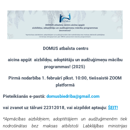
DOMUS atbalsta centrs
aicina apgūt
aizbildņu, adoptētāju un audžuģimeņu mācību
programmas!
(2025)
Pirmā nodarbība 1. februārī plkst. 10:00, tiešsaistē ZOOM
platformā
Pieteikšanās e-pastā:
domusbiedriba@gmail.com
vai zvanot uz tālruni 22312018, vai aizpildot aptauju:
ŠEIT!
*Apmācības
aizbildņiem, adoptētājiem un audžuģimenēm tiek
nodrošinātas bez maksas atbilstoši Labklājības ministrijas