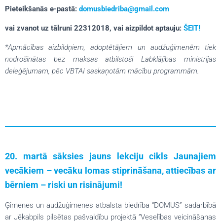
Pieteikšanās e-pastā:
domusbiedriba@gmail.com
vai zvanot uz tālruni 22312018, vai aizpildot aptauju:
ŠEIT!
*Apmācības aizbildņiem, adoptētājiem un audžuģimenēm tiek
nodrošinātas bez maksas atbilstoši Labklājības ministrijas
deleģējumam, pēc VBTAI saskaņotām mācību programmām.
20. martā sāksies jauns lekciju cikls Jaunajiem
vecākiem – vecāku lomas stiprināšana, attiecības ar
bērniem – riski un risinājumi!
Ģimenes un audžuģimenes atbalsta biedrība “DOMUS” sadarbībā
ar Jēkabpils pilsētas pašvaldību projektā “Veselības veicināšanas