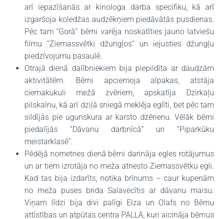
arī iepazīšanās ar kinologa darba specifiku, kā arī
izgaršoja koledžas audzēkņiem piedāvātās pusdienas.
Pēc tam “Gorā” bērni varēja noskatīties jauno latviešu
filmu “Ziemassvētki džungļos” un iejusties džungļu
piedzīvojumu pasaulē.
Otrajā dienā dalībniekiem bija piepildīta ar daudzām
aktivitātēm. Bērni apciemoja alpakas, atstāja
ciemakukuli mežā zvēriem, apskatīja Dzirkaļu
pilskalnu, kā arī dziļā sniegā meklēja eglīti, bet pēc tam
sildījās pie ugunskura ar karsto dzērienu. Vēlāk bērni
piedalījās “Dāvanu darbnīcā” un “Piparkūku
meistarklasē”.
Pēdējā nometnes dienā bērni darināja egles rotājumus
un ar tiem izrotāja no meža atnesto Ziemassvētku egli.
Kad tas bija izdarīts, notika brīnums – caur kupenām
no meža puses brida Salavecītis ar dāvanu maisu.
Viņam līdzi bija divi palīgi Elza un Olafs no Bērnu
attīstības un atpūtas centra PALLA, kuri aicināja bērnus