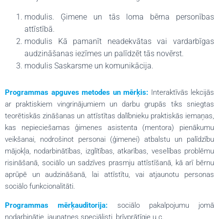
modulis. Ģimene un tās loma bērna personības
attīstībā.
modulis Kā pamanīt neadekvātas vai vardarbīgas
audzināšanas iezīmes un palīdzēt tās novērst.
modulis Saskarsme un komunikācija.
Programmas apguves metodes un mērķis:
Interaktīvās lekcijās
ar praktiskiem vingrinājumiem un darbu grupās tiks sniegtas
teorētiskās zināšanas un attīstītas dalībnieku praktiskās iemaņas,
kas nepieciešamas ģimenes asistenta (mentora) pienākumu
veikšanai, nodrošinot personai (ģimenei) atbalstu un palīdzību
mājokļa, nodarbinātības, izglītības, atkarības, veselības problēmu
risināšanā, sociālo un sadzīves prasmju attīstīšanā, kā arī bērnu
aprūpē un audzināšanā, lai attīstītu, vai atjaunotu personas
sociālo funkcionalitāti.
Programmas mērķauditorija:
sociālo pakalpojumu jomā
nodarbinātie, jaunatnes speciālisti, brīvprātīgie u.c.