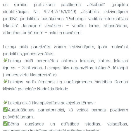
un slimību profilakses pasākumu Jēkabpilī” (projekta
identifikācijas Nr. 9.2.4.2/16/I/049) Jēkabpils iedzīvotājiem
piedāvā piedalīties pasākumos
“Psihologa vadītas informatīvas
lekcijas” Jaunajiem vecākiem – vecāku lomas stiprināšana,
attiecības ar bērniem – riski un risinājumi.
Lekciju cikls paredzēts visiem iedzīvotājiem, īpaši motivējot
piedalīties, jaunos vecākus.
Lekciju ciklā paredzētas astoņas lekcijas, katras lekcijas
ilgums – 3 stundas. Lekcijas tiks organizētas klātienē Jēkabpilī
(norises vieta tiks precizēta).
Lekcijas vadīs ģimenes un audžuģimenes biedrības Domus
klīniskā psiholoģe Nadežda Balode
Lekciju ciklā tiks apskatītas sekojošas tēmas:
Audzināšanas pamatprincipi, kā veidot pamatu pozitīvam
pašvērtējumam.
Bērna augšanas un attīstības stadijas, vajadzības,
vecumposmu īpatnības atbilstoši attīstības jomām.