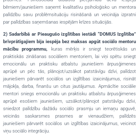
bērniem/jauniešiem saņemt kvalitatīvu psiholoģisko un mentora
palīdzību savu problēmsituāciju risināšanā un veicināja izpratni
par palīdzības saņemšanas iespējām krīzes situācijās.
2) Sadarbībā ar Pieaugušo izglītības iestādi “DOMUS Izglītība”
brīvprātīgajiem bija iespēja bez maksas apgūt sociālo mentoru
mācību programmu,
kuras mērķis ir sniegt teorētiskās un
praktiskās zināšanas sociāliem mentoriem, lai viņi spētu sniegt
emocionālu un praktisku atbalstu jauniešiem ārpusģimenes
aprūpē un pēc tās, plānojot/uzsākot patstāvīgu dzīvi, palīdzot
jauniešiem pārvarēt sociālos un izglītības izaicinājumus, risināt
mājokļa, darba, finanšu un citus jautājumus. Apmācītie sociālie
mentori sniegs emocionālu un praktisku atbalstu ārpusģimenes
aprūpē esošiem jauniešiem, uzsākot/plānojot patstāvīgu dzīvi,
sniedzot palīdzību dažādu sociālo prasmju un iemaņu apguvē,
veicinās saskarsmes prasmes ar vienaudžiem, palīdzēs
jauniešiem pārvarēt sociālos un izglītības izaicinājumus, veicinot
viņu sociālo integrāciju.