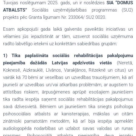
Tuvojas noslēgumam 2025. gads, un ir noslēdzies
SIA “DOMUS
ATBALSTS”
Sociālās uzņēmējdarbības programmas (SU2)
projekts pēc Granta līgumam Nr. 233064/ SU2 0020.
Esam apkopojuši gada laikā galvenās paveiktās iniciatīvas un
vēlamies jūs iepazīstināt ar tām, uzsverot sociālās uzņēmuma
radīto labvēlīgo ietekmi uz konkrētām sabiedrības grupām
:
1
) Tika paplašināta sociālās rehabilitācijas pakalpojumu
pieejamība dažādās Latvijas apdzīvotās vietās
(Neretā,
Koknesē, Aizkrauklē, Līvānos, Varakļānos, Rēzeknē un citus) un
vairāk kā 70 bērni ar veselības un uzvedības traucējumiem, kā arī
jaunieši ar uzvedības un/vai atkarības problēmām, ar augstiem to
attīstības riskiem, ārpusģimenes aprūpē esošajiem jauniešiem
tika radīta iespēja saņemt sociālās rehabilitācijas pakalpojumus
savā dzīvesvietā. Bērniem un jauniešiem tika sniegts psihologa
psihosociālais atbalsts ar kanisterapijas, mākslas un citām
zinātniski pamatotām metodēm, kā arī bija iespēja apmeklēt
audiologopēda nodarbības un uzlabot savas valodas un runas
prasmes. Psihosociālā atbalsta pieejamība deva iespēju