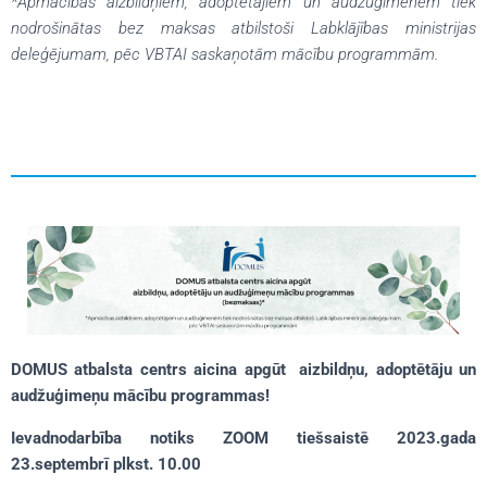
*Apmācības aizbildņiem, adoptētājiem un audžuģimenēm tiek
nodrošinātas bez maksas atbilstoši Labklājības ministrijas
deleģējumam, pēc VBTAI saskaņotām mācību programmām.
DOMUS atbalsta centrs aicina apgūt aizbildņu, adoptētāju un
audžuģimeņu mācību programmas!
Ievadnodarbība notiks ZOOM tiešsaistē 2023.gada
23.septembrī plkst. 10.00