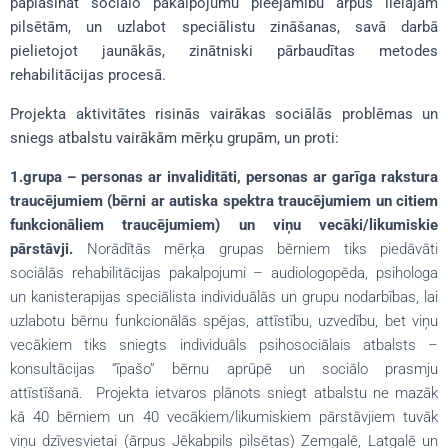
paplašināt sociālo pakalpojumu pieejamību ārpus lielajām
pilsētām, un uzlabot speciālistu zināšanas, savā darbā
pielietojot jaunākās, zinātniski pārbaudītas metodes
rehabilitācijas procesā.
Projekta aktivitātes risinās vairākas sociālās problēmas un
sniegs atbalstu vairākām mērķu grupām, un proti:
1.grupa – personas ar invaliditāti, personas ar garīga rakstura
traucējumiem (bērni ar autiska spektra traucējumiem un citiem
funkcionāliem traucējumiem) un viņu vecāki/likumiskie
pārstāvji.
Norādītās mērķa grupas bērniem tiks piedāvāti
sociālās rehabilitācijas pakalpojumi – audiologopēda, psihologa
un kanisterapijas speciālista individuālās un grupu nodarbības, lai
uzlabotu bērnu funkcionālās spējas, attīstību, uzvedību, bet viņu
vecākiem tiks sniegts individuāls psihosociālais atbalsts –
konsultācijas “īpašo” bērnu aprūpē un sociālo prasmju
attīstīšanā. Projekta ietvaros plānots sniegt atbalstu ne mazāk
kā 40 bērniem un 40 vecākiem/likumiskiem pārstāvjiem tuvāk
viņu dzīvesvietai (ārpus Jēkabpils pilsētas) Zemgalē, Latgalē un