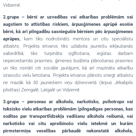
Vidzemē.
2.grupa – bērni ar uzvedības vai atkarības problēmām vai
augstiem to attīstības riskiem, ārpusģimenes aprūpē esošie
bērni, kā arī pilngadību sasniegušie bērniem pēc ārpusģimenes
aprūpes,
kam tiks nodrošināts mentora un citu speciālistu
atbalsts. Projekta ietvaros tiks uzlabota jauniešu iekļaušanās
sabiedrībā, tiks turpināta izglītošana, iegūtas darbam
nepieciešamās prasmes, ģimenes budžeta plānošanas prasmes
un tiks risināti citi sociālie jautājumi, kā arī mazināta atkarību
izraisošo vielu lietošana. Projekta ietvaros plānots sniegt atbalstu
ne mazāk kā 30 jauniešiem viņu dzīvesvietā (ārpus Jēkabpils
pilsētas) Zemgalē, Latgalē un Vidzemē.
3.grupa – personas ar alkohola, narkotisko, psihotropo vai
toksisko vielu atkarības problēmām (pilngadīgas personas, kas
sodītas par transportlīdzekļa vadīšanu alkohola reibumā, vai
narkotisko vai citu apreibinošo vielu ietekmē
un kurām
pirmstermiņa veselības pārbaudē nekonstatē alkohola,