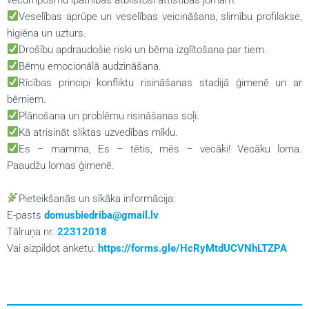
Veselības aprūpe un veselības veicināšana, slimību profilakse,
higiēna un uzturs.
Drošību apdraudošie riski un bērna izglītošana par tiem.
Bērnu emocionālā audzināšana.
Rīcības principi konfliktu risināšanas stadijā ģimenē un ar
bērniem.
Plānošana un problēmu risināšanas soļi.
Kā atrisināt sliktas uzvedības mīklu.
Es – mamma, Es – tētis, mēs – vecāki! Vecāku loma.
Paaudžu lomas ģimenē.
Pieteikšanās un sīkāka informācija:
E-pasts
domusbiedriba@gmail.lv
Tālruņa nr.
22312018
Vai aizpildot anketu:
https://forms.gle/HcRyMtdUCVNhLTZPA