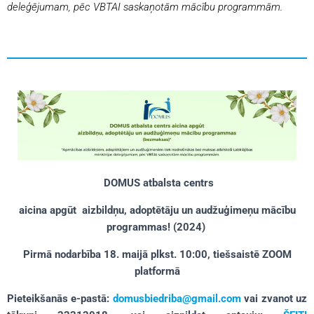
deleģējumam, pēc VBTAI saskaņotām mācību programmām.
DOMUS atbalsta centrs
aicina apgūt
aizbildņu, adoptētāju un audžuģimeņu mācību
programmas!
(2024)
Pirmā nodarbība 18. maijā plkst. 10:00, tiešsaistē ZOOM
platformā
Pieteikšanās e-pastā:
domusbiedriba@gmail.com
vai zvanot uz