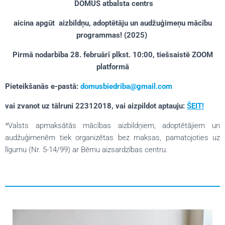
DOMUS atbalsta centrs
aicina apgūt
aizbildņu, adoptētāju un audžuģimeņu mācību
programmas!
(2025)
Pirmā nodarbība 28. februārī plkst. 10:00, tiešsaistē ZOOM
platformā
Pieteikšanās e-pastā:
domusbiedriba@gmail.com
vai zvanot uz tālruni 22312018, vai aizpildot aptauju:
ŠEIT!
*
Valsts apmaksātās mācības aizbildņiem, adoptētājiem un
audžuģimenēm tiek organizētas bez maksas, pamatojoties uz
līgumu (Nr. 5-14/99)
ar Bērnu aizsardzības centru.