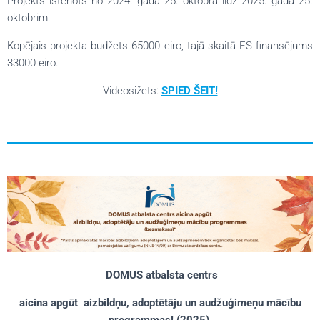
Projekts īstenots no 2024. gada 25. oktobra līdz 2025. gada 25.
oktobrim.
Kopējais projekta budžets 65000 eiro, tajā skaitā ES finansējums
33000 eiro.
Videosižets:
SPIED ŠEIT!
DOMUS atbalsta centrs
aicina apgūt
aizbildņu, adoptētāju un audžuģimeņu mācību