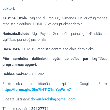
Lektori:
Kristīne Ozola
, Mg.soc.d., mg.iur., Ģimenes un audžuģimenes
atbalsta biedrības “DOMUS” valdes priekšsēdētāja;
Nadežda.Balode
, Mg. Psych,. Sertificēts psihologs klīniskās un
izglītības psiholoģijas jomās;
Dace Joze
, “DOMUS” atbalsta centra sociālais darbinieks.
Pēc semināra dalībnieki iegūs apliecību par izglītības
programmas apguvi.
Dalības maksa:
78,00 eiro
Elektroniska pieteikšanās, aizpildot Google Form:
https://forms.gle/Dhe7h6TiC1mYeWwm7
E-pasts uzziņām:
domusbiedriba@gmail.com
Tālrunis uzziņām:
29127771