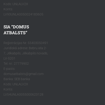
Kods: UNLALV2X
Konts:
LV93UNLA0050024183605
SIA “DOMUS
ATBALSTS”
Reģistrācijas Nr. 55403050491
Juridiskā adrese: Bebru iela 2-
7, Jēkabpils, Jēkabpils novads,
LV-5201
Tel. nr.: 27779902
E-pasts:
domusatbalsts@gmail.com
Banka: SEB banka
Kods: UNLALV2X
Konts:
LV54UNLA0055000623128