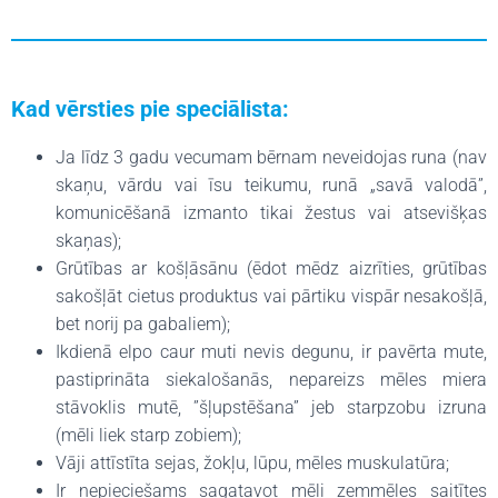
Kad vērsties pie speciālista:
Ja līdz 3 gadu vecumam bērnam neveidojas runa (nav
skaņu, vārdu vai īsu teikumu, runā „savā valodā”,
komunicēšanā izmanto tikai žestus vai atsevišķas
skaņas);
Grūtības ar košļāsānu (ēdot mēdz aizrīties, grūtības
sakošļāt cietus produktus vai pārtiku vispār nesakošļā,
bet norij pa gabaliem);
Ikdienā elpo caur muti nevis degunu, ir pavērta mute,
pastiprināta siekalošanās, nepareizs mēles miera
stāvoklis mutē, ”šļupstēšana” jeb starpzobu izruna
(mēli liek starp zobiem);
Vāji attīstīta sejas, žokļu, lūpu, mēles muskulatūra;
Ir nepieciešams sagatavot mēli zemmēles saitītes