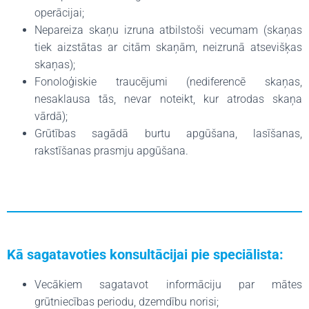
operācijai;
Nepareiza skaņu izruna atbilstoši vecumam (skaņas
tiek aizstātas ar citām skaņām, neizrunā atsevišķas
skaņas);
Fonoloģiskie traucējumi (nediferencē skaņas,
nesaklausa tās, nevar noteikt, kur atrodas skaņa
vārdā);
Grūtības sagādā burtu apgūšana, lasīšanas,
rakstīšanas prasmju apgūšana.
Kā sagatavoties konsultācijai pie speciālista:
Vecākiem sagatavot informāciju par mātes
grūtniecības periodu, dzemdību norisi;