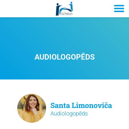
AUDIOLOGOPĒDS
Santa Limonoviča
Audiologopēds