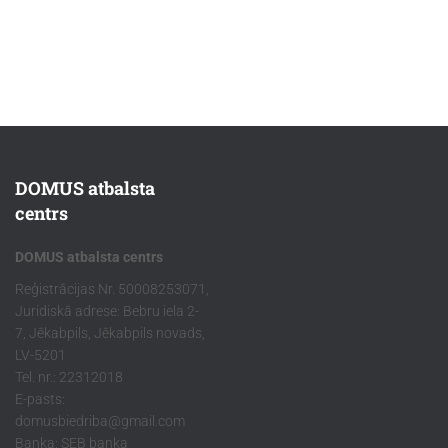
DOMUS atbalsta
centrs
DOMUS atbalsta centrs
Reģistrācijas Nr. 50008253071,
Juridiskā adrese: Bebru iela 2-
7, Jēkabpils, Jēkabpils novads,
LV-5201
Tel. nr.: 22312018
E-pasts:
domusbiedriba@gmail.com
Banka: SEB banka