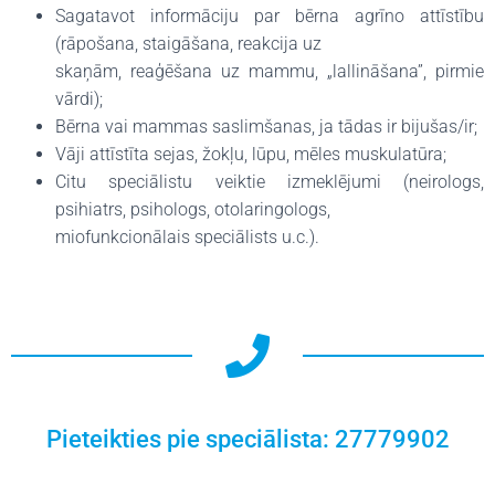
Sagatavot informāciju par bērna agrīno attīstību
(rāpošana, staigāšana, reakcija uz
skaņām, reaģēšana uz mammu, „lallināšana”, pirmie
vārdi);
Bērna vai mammas saslimšanas, ja tādas ir bijušas/ir;
Vāji attīstīta sejas, žokļu, lūpu, mēles muskulatūra;
Citu speciālistu veiktie izmeklējumi (neirologs,
psihiatrs, psihologs, otolaringologs,
miofunkcionālais speciālists u.c.).
Pieteikties pie speciālista: 27779902