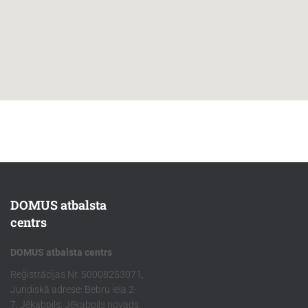
DOMUS atbalsta
centrs
DOMUS atbalsta centrs
Reģistrācijas Nr. 50008253071,
Juridiskā adrese: Bebru iela 2-
7, Jēkabpils, Jēkabpils novads,