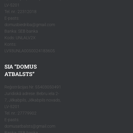
LV-5201
Tel. nr.: 22312018
E-pasts:
domusbiedriba@gmail.com
Banka: SEB banka
Kods: UNLALV2X
Konts:
LV93UNLA0050024183605
SIA “DOMUS
ATBALSTS”
Reģistrācijas Nr. 55403050491
Juridiskā adrese: Bebru iela 2-
7, Jēkabpils, Jēkabpils novads,
LV-5201
Tel. nr.: 27779902
E-pasts:
domusatbalsts@gmail.com
Banka: SEB banka