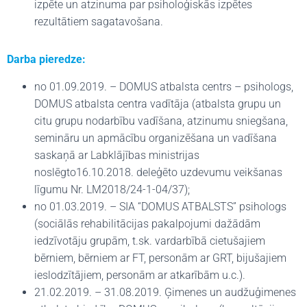
izpēte un atzinuma par psiholoģiskās izpētes
rezultātiem sagatavošana.
Darba pieredze:
no 01.09.2019. – DOMUS atbalsta centrs – psihologs,
DOMUS atbalsta centra vadītāja (atbalsta grupu un
citu grupu nodarbību vadīšana, atzinumu sniegšana,
semināru un apmācību organizēšana un vadīšana
saskaņā ar Labklājības ministrijas
noslēgto16.10.2018. deleģēto uzdevumu veikšanas
līgumu Nr. LM2018/24-1-04/37);
no 01.03.2019. – SIA “DOMUS ATBALSTS” psihologs
(sociālās rehabilitācijas pakalpojumi dažādām
iedzīvotāju grupām, t.sk. vardarbībā cietušajiem
bērniem, bērniem ar FT, personām ar GRT, bijušajiem
ieslodzītājiem, personām ar atkarībām u.c.).
21.02.2019. – 31.08.2019. Ģimenes un audžuģimenes