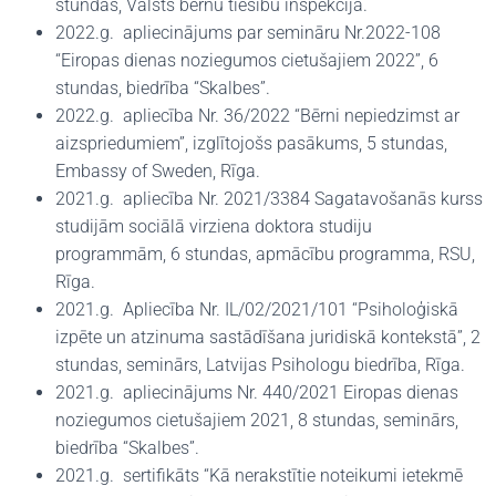
stundas, Valsts bērnu tiesību inspekcija.
2022.g. apliecinājums par semināru Nr.2022-108
“Eiropas dienas noziegumos cietušajiem 2022”, 6
stundas, biedrība “Skalbes”.
2022.g. apliecība Nr. 36/2022 “Bērni nepiedzimst ar
aizspriedumiem”, izglītojošs pasākums, 5 stundas,
Embassy of Sweden, Rīga.
2021.g. apliecība Nr. 2021/3384 Sagatavošanās kurss
studijām sociālā virziena doktora studiju
programmām, 6 stundas, apmācību programma, RSU,
Rīga.
2021.g. Apliecība Nr. IL/02/2021/101 “Psiholoģiskā
izpēte un atzinuma sastādīšana juridiskā kontekstā”, 2
stundas, seminārs, Latvijas Psihologu biedrība, Rīga.
2021.g. apliecinājums Nr. 440/2021 Eiropas dienas
noziegumos cietušajiem 2021, 8 stundas, seminārs,
biedrība “Skalbes”.
2021.g. sertifikāts “Kā nerakstītie noteikumi ietekmē