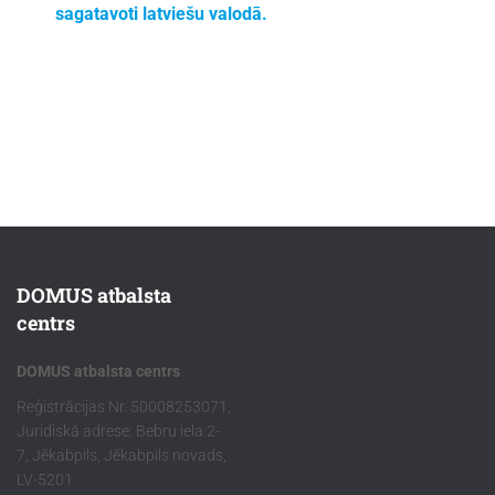
sagatavoti latviešu valodā.
DOMUS atbalsta
centrs
DOMUS atbalsta centrs
Reģistrācijas Nr. 50008253071,
Juridiskā adrese: Bebru iela 2-
7, Jēkabpils, Jēkabpils novads,
LV-5201