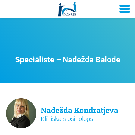
Speciāliste – Nadežda Balode
Nadežda Kondratjeva
Klīniskais psihologs