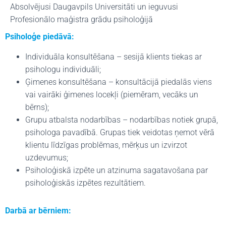
Absolvējusi Daugavpils Universitāti un ieguvusi
Profesionālo maģistra grādu psiholoģijā
Psiholoģe piedāvā:
Individuāla konsultēšana – sesijā klients tiekas ar
psihologu individuāli;
Ģimenes konsultēšana – konsultācijā piedalās viens
vai vairāki ģimenes locekļi (piemēram, vecāks un
bērns);
Grupu atbalsta nodarbības – nodarbības notiek grupā,
psihologa pavadībā. Grupas tiek veidotas ņemot vērā
klientu līdzīgas problēmas, mērķus un izvirzot
uzdevumus;
Psiholoģiskā izpēte un atzinuma sagatavošana par
psiholoģiskās izpētes rezultātiem.
Darbā ar bērniem: