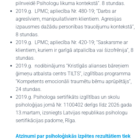
pilnveidē Psihologu likuma kontekstā”. 8 stundas.
2019.g. LPMC; apliecība Nr. 480-19; “Darbs ar
agresīviem, manipuilatīviem klientiem. Agresijas
izpausmes dažādu personības traucējumu kontekstā”,
8 stundas.
2019.g. LPMC; apliecība Nr. 420-19; “Saskarsme ar
klientiem, kuriem ir garīgā atpalicība vai šizofrēnija”, 8
stundas.
2019.g. nodibinājums “Kristīgās alianses bāreņiem
ģimeņu atbalsta centrs TILTS”, izglītības programma
“Kompetents emocionāli traumētu bērnu aprūpētājs”,
24 stundas.
2019.g. Psihologa sertifikāts izglītības un skolu
psiholoģijas jomā Nr. 1100402 derīgs līdz 2026.gada
13.martam, izsniegts Latvijas republikas psihologu
sertifikācijas padome, Rīga.
Atzinumi par psiholoģiskās izpētes rezultātiem tiek