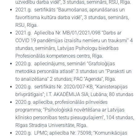
uzvedību darba vidē”, 3 stundas, seminārs, RSU, Rīga.
2021.g. sertifikāts “Baumošanas, aprunāšanas un
favorītisma kultūra darba vidē”, 3 stundas, seminārs,
RSU, Rīga.
2021.g. Apliecība Nr. MB/01/2021/098 “Darbs ar
COVID 19 pandēmijas izraisītu nemieru un trauksmi” 4
stundas, seminārs, Latvijas Psihologu biedrības
Profesionālās kompetences centrs, Rīga.
2020.g. apliecinājums, semināri “Grafoloģijas
metodika personāla atlasē” 3 stundas un “Paraksti un
to analizēšana” 2 stundas; PAC “Agenda”, Rīga.
2020.g. sertifikāts Nr. 2020/007-KB, “Kanisterapijas
brīvprātīgais”; I.T. AKADĒMIJA SIA; Lubāna; 80 stundas
2020.g. apliecība, profesionālās pilnveides
programma; “Psiholoģiskā novērtēšana ar Latvijas
klīnisko personības testu pieaugušajiem”, 104 stundas,
Rīgas Stradiņa Universitāte, Rīga.
2020.g. LPMC; apliecība Nr. 75098; “Komunikācijas