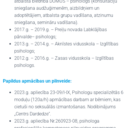
atbalsta biedrība DOMUS – psihologs (konsultāciju
sniegšana audžuģimenēm, aizbildņiem un
adoptētājiem, atbalsta grupu vadīšana, atzinumu
sniegšana, semināru vadīšana).
2017.g. – 2019.g. – Preiļu novada Labklājības
pārvalde– psihologs;
2013.g. – 2014.g. – Aknīstes vidusskola – Izglītības
psihologs;
2012.g. – 2016.g. – Zasas vidusskola – Izglītības
psihologs.
Papildus apmācības un pilnveide:
2023.g. apliecība 23-09/I-IX, Psihologu specializētās 6
moduļu (120a/h) apmācības darbam ar bērniem, kas
cietuši no seksuālās izmantošanas. Nodibinājums
„Centrs Dardedze”.
2023.g. apliecība Nr.260923-08, psihologa