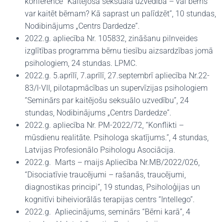
konference “Kaitējoša seksuālā uzvedība – vai bērns
var kaitēt bērnam? Kā saprast un palīdzēt”, 10 stundas,
Nodibinājums „Centrs Dardedze”.
2022.g. apliecība Nr. 105832, zināšanu pilnveides
izglītības programma bērnu tiesību aizsardzības jomā
psihologiem, 24 stundas. LPMC.
2022.g. 5.aprīlī, 7.aprīlī, 27.septembrī apliecība Nr.22-
83/I-VII, pilotapmācības un supervīzijas psihologiem
“Seminārs par kaitējošu seksuālo uzvedību”, 24
stundas, Nodibinājums „Centrs Dardedze”.
2022.g. apliecība Nr. PM-2022/72, “Konflikti –
mūsdienu realitāte. Psihologa skatījums.”, 4 stundas,
Latvijas Profesionālo Psihologu Asociācija.
2022.g. Marts – maijs Apliecība Nr.MB/2022/026,
“Disociatīvie traucējumi – rašanās, traucējumi,
diagnostikas principi”, 19 stundas, Psiholoģijas un
kognitīvi biheiviorālās terapijas centrs “Intellego”.
2022.g. Apliecinājums, seminārs “Bērni karā”, 4