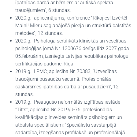
īpatnības darbā ar bērniem ar autiskā spektra
traucējumiem”, 6 stundas.
2020.g. apliecinājums, konference “Rīkojies! Izvērtē!
Maini! Mieru saglabājošā pieeja un struktūrā balstītās
metodes”, 12 stundas.
2020.g. Psihologa sertifikāts klīniskās un veselības
psiholoģijas jomā Nr. 1300676 derīgs līdz 2027.gada
05.februārim, izsniegts Latvijas republikas psihologu
sertifikācijas padome, Rīga.
2019.g. LPMC; apliecība Nr. 70383; “Uzvedības
traucējumi pusaudžu vecumā. Profesionālās
saskarsmes īpatnības darbā ar pusaudžiem”, 12
stundas.
2019.g. Pieaugušo neformālās izglītības iestāde
“Tilts”; apliecība Nr. 2019/J-76; profesionālās
kvalifikācijas pilnveides seminārs psihologiem un
atbalsta speciālistiem; “Speciālistu savstarpējā
sadarbība, izdegšanas profilaksē un profesionālajā