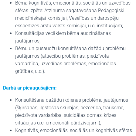
Bērna kognitīvās, emocionālās, sociālās un uzvedības
sfēras izpēte: Atzinuma sagatavošana Pedagoģiski
medicīniskajai komisijai, Veselības un darbspēju
ekspertīzes ārstu valsts komisijai, u.c. institūcijām;
Konsultācijas vecākiem bērna audzināšanas
jautājumos;
Bērnu un pusaudžu konsultēšana dažādu problēmu
jautājumos (attiecību problēmas, piedzīvota
vardarbība, uzvedības problēmas, emocionālas
grūtības, u.c.).
Darbā ar pieaugušajiem:
Konsultēšana dažādu ikdienas problēmu jautājumos
(šķiršanās, ilgstošas skumjas, bezcerība, trauksme,
piedzīvota vardarbība, suicidālas domas, krīzes
situācijas u.c. emocionāli pārdzīvojumi);
Kognitīvās, emocionālās, sociālās un kognitīvās sfēras