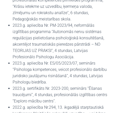
profesionālās kompetences pilnveides programma,
“Krāsu ietekme uz uzvedību, ķermeņa valoda,
zīmējumu un rokrakstu analīze”, 6 stundas,
Pedagoģiskās meistarības skola.
2023.g. apliecība Nr. PM-2023/94, neformālās
izglītības programma “Autonomās nervu sistēmas
regulācijas pielietošana psiholoģiskā konsultēšanā,
akcentējot traumatiskās pieredzes pārstrādi – NO
TEORIJAS UZ PRAKSI”, 4 stundas, Latvijas
Profesionālo Psihologu Asociācija.
2023.g. apliecība Nr. ES/05/2023/07, seminārs
“Psihologa kompetences, veicot profesionālo darbību
juridisko jautājumu risināšanā”, 4 stundas, Latvijas
Psihologu biedrība.
2023.g. sertifikāts Nr. 2023-200, seminārs “Ēšanas
traucējumi”, 4 stundas, profesionālās izglītības centrs
“Exploro mācību centrs”.
2022.g. apliecība Nr.294, 13. ikgadējā starptautiskā