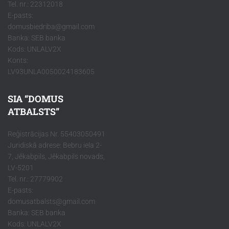
Tel. nr.: 22312018
E-pasts:
domusbiedriba@gmail.com
Banka: SEB banka
Kods: UNLALV2X
Konts:
LV93UNLA0050024183605
SIA “DOMUS
ATBALSTS”
Reģistrācijas Nr. 55403050491
Juridiskā adrese: Bebru iela 2-
7, Jēkabpils, Jēkabpils novads,
LV-5201
Tel. nr.: 27779902
E-pasts:
domusatbalsts@gmail.com
Banka: SEB banka
Kods: UNLALV2X