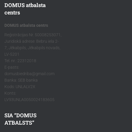
DOMUS atbalsta
centrs
DOMUS atbalsta centrs
Reģistrācijas Nr. 50008253071,
Juridiskā adrese: Bebru iela 2-
7, Jēkabpils, Jēkabpils novads,
LV-5201
Tel. nr.: 22312018
E-pasts:
domusbiedriba@gmail.com
Banka: SEB banka
Kods: UNLALV2X
Konts:
LV93UNLA0050024183605
SIA “DOMUS
ATBALSTS”